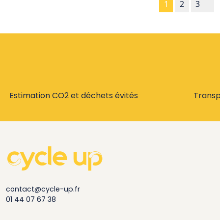
1
2
3
Estimation CO2 et déchets évités
Trans
contact@cycle-up.fr
01 44 07 67 38