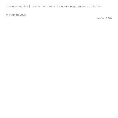
Mentions légales
Gestion des cookies
Conditions générales d’utilisation
© Cycle Up 2026
version 3.5.6