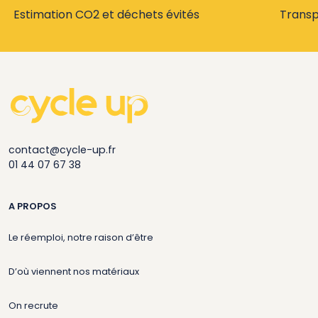
Estimation CO2 et déchets évités
Trans
contact@cycle-up.fr
01 44 07 67 38
A PROPOS
Le réemploi, notre raison d’être
D’où viennent nos matériaux
On recrute