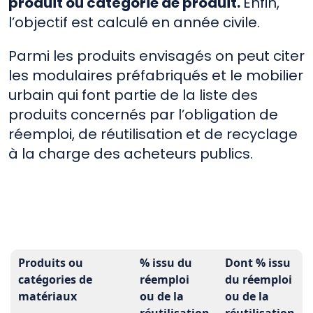
produit ou catégorie de produit.
Enfin,
l’objectif est calculé en année civile.
Parmi les produits envisagés on peut citer
les modulaires préfabriqués et le mobilier
urbain qui font partie de la liste des
produits concernés par l’obligation de
réemploi, de réutilisation et de recyclage
à la charge des acheteurs publics.
Produits ou
% issu du
Dont % issu
catégories de
réemploi
du réemploi
matériaux
ou de la
ou de la
réutilisation
réutilisation