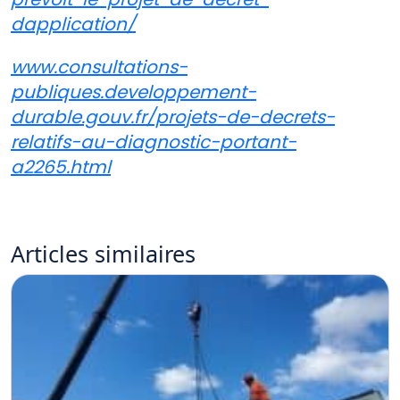
dapplication/
www.consultations-
publiques.developpement-
durable.gouv.fr/projets-de-decrets-
relatifs-au-diagnostic-portant-
a2265.html
Articles
similaires