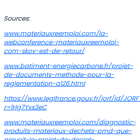
Sources:
www.materiauxreemploi.com/la-
webconference-materiauxreemploi-
com-skov-est-de-retour/
www.batiment-energiecarbone.fr/projet-
de-documents-methode-pour-la-
reglementation-a126.html
https://www.legifrance.gouv.fr/jorf/id/JO
r=1Hg7Yxs3eC
www.materiauxreemploi.com/diagnostic-
produits-materiaux-dechets-pmd-que-
prevoit-le-projet-de-decret-