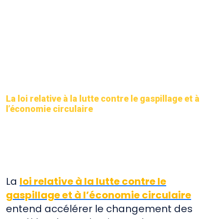
bâtiments
btp
Economie Circulaire
Loi
Matériaux
Recyclage
Réemploi
réemploi ex-situ
réemploi in-situ
Réutilisation
La loi relative à la lutte contre le gaspillage et à
l’économie circulaire
La
loi relative à la lutte contre le
gaspillage et à l’économie circulaire
entend accélérer le changement des