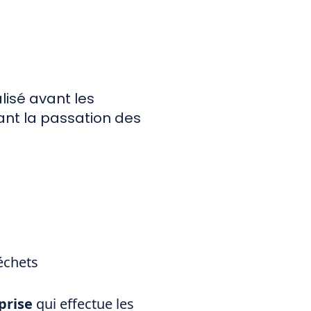
lisé avant les
vant la passation des
échets
prise
qui effectue les