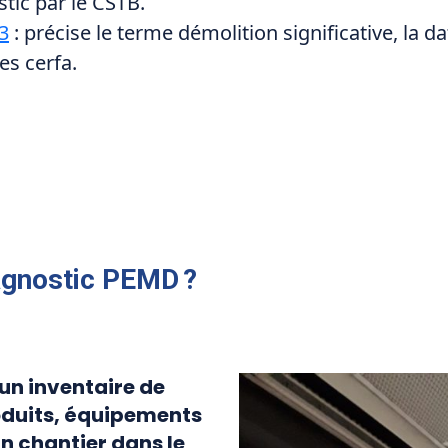
stic par le CSTB.
3
: précise le terme démolition significative, la da
es cerfa.
iagnostic PEMD ?
un inventaire de
oduits, équipements
n chantier dans le