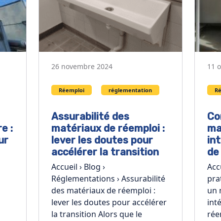
26 novembre 2024
11 
Réemploi
réglementation
R
Assurabilité des
Co
e :
matériaux de réemploi :
ma
ur
lever les doutes pour
in
accélérer la transition
de
Accueil › Blog ›
Acc
Réglementations › Assurabilité
pra
des matériaux de réemploi :
un 
lever les doutes pour accélérer
int
la transition Alors que le
rée