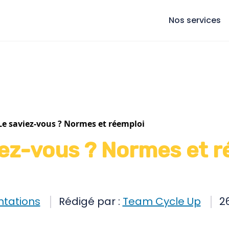
Nos services
Le saviez-vous ? Normes et réemploi
iez-vous ? Normes et r
tations
Rédigé par :
Team Cycle Up
26
Réemploi
réemploi ex-situ
réemploi in-situ