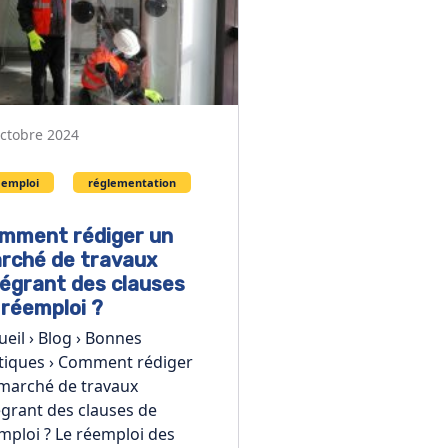
octobre 2024
éemploi
réglementation
mment rédiger un
rché de travaux
tégrant des clauses
 réemploi ?
ueil › Blog › Bonnes
tiques › Comment rédiger
marché de travaux
égrant des clauses de
mploi ? Le réemploi des