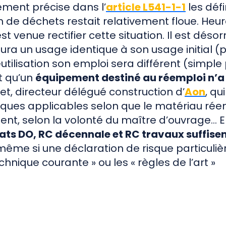
nement précise dans l’
article L541-1-1
les défi
ion de déchets restait relativement floue. He
st venue rectifier cette situation. Il est dés
ra un usage identique à son usage initial (
tilisation son emploi sera différent (simple p
t qu’un
équipement destiné au réemploi n’a 
et, directeur délégué construction d’
Aon
, qu
diques applicables selon que le matériau ré
sent, selon la volonté du maître d’ouvrage… 
rats DO, RC décennale et RC travaux suffisen
 même si une déclaration de risque particulière
chnique courante » ou les « règles de l’art »