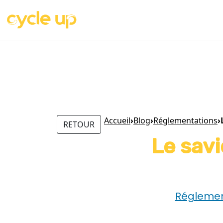
Accueil
›
Blog
›
Réglementations
›
RETOUR
Le sav
Réglemen
Economie Circulaire
le saviez-vous
Loi
quizz