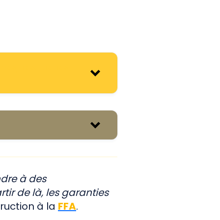
ces, lesquelles
-1-1
les définitions de
nce, la totalité du
ndre à des
lairement qu’un
ir de là, les garanties
t être réutilisé que
ruction à la
FFA
.