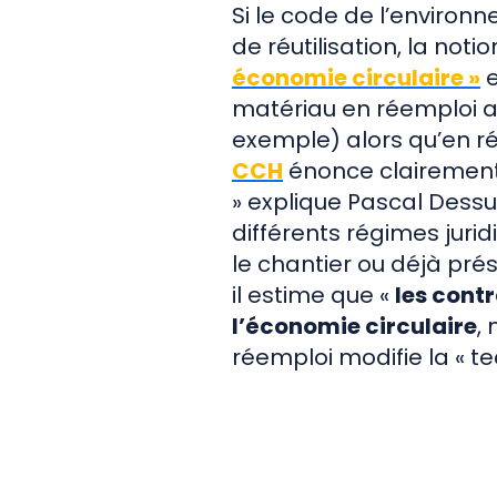
Si le code de l’environ
de réutilisation, la not
économie circulaire »
e
matériau en réemploi au
exemple) alors qu’en réu
CCH
énonce clairemen
» explique Pascal Dessu
différents régimes juri
le chantier ou déjà pré
il estime que «
les cont
l’économie circulaire
,
réemploi modifie la « te