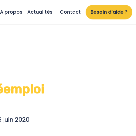
A propos
Actualités
Contact
Besoin d'aide ?
éemploi
 juin 2020