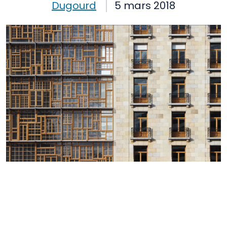
Dugourd
5 mars 2018
Architecture
Chantier
réemploi ex-situ
réemploi in-situ
Réutilisation