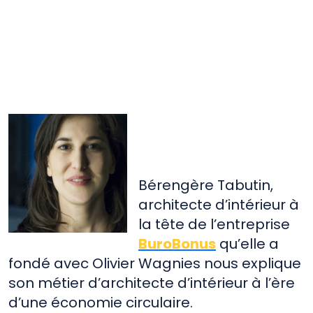
Architecte intérieur
Architecture
bâtiment
btp
Economie Circulaire
Réemploi
réemploi ex-situ
réemploi in-situ
ff
ff
Bérengère Tabutin,
architecte d’intérieur à
la tête de l’entreprise
BuroBonus
qu’elle a
fondé avec Olivier Wagnies nous explique
son métier d’architecte d’intérieur à l’ère
d’une économie circulaire.