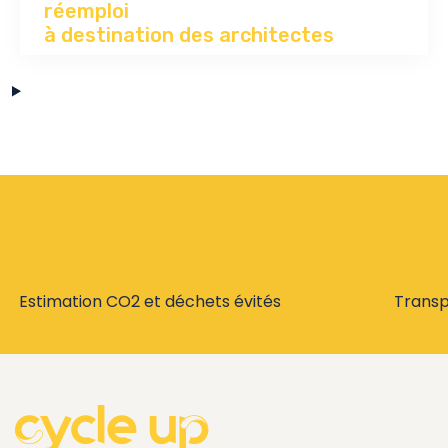
réemploi
à destination des architectes
Estimation CO2 et déchets évités
Trans