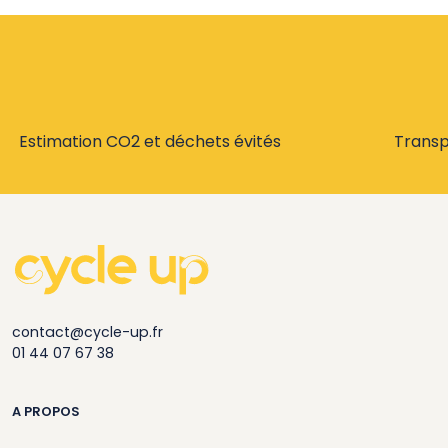
Estimation CO2 et déchets évités
Trans
contact@cycle-up.fr
01 44 07 67 38
A PROPOS