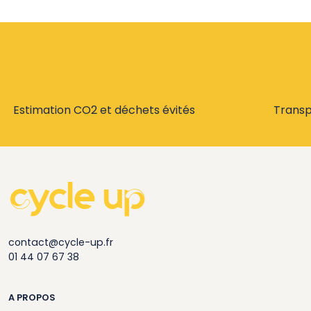
Estimation CO2 et déchets évités
Trans
contact@cycle-up.fr
01 44 07 67 38
A PROPOS