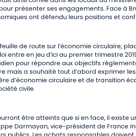
ait ainsi convié dans les locaux du ministère
 pour présenter ses engagements. Face à Bru
nomiques ont défendu leurs positions et con
feuille de route sur l’économie circulaire, pla
i entre en jeu d’ici au premier trimestre 2019
tidien pour répondre aux objectifs réglement
dre mais a souhaité tout d’abord exprimer le
e d’économie circulaire et de transition éc
ciété civile.
urront être atteints que si en face, il existe
ppe Darmayan, vice-président de France Indus
rs publics. Les achats responsables doivent