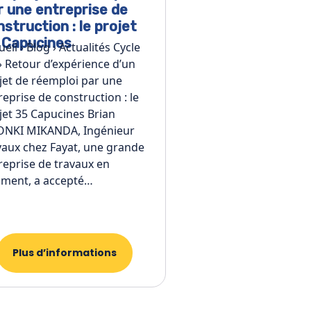
r une entreprise de
nstruction : le projet
 Capucines
ueil › Blog › Actualités Cycle
› Retour d’expérience d’un
jet de réemploi par une
reprise de construction : le
jet 35 Capucines Brian
NKI MIKANDA, Ingénieur
vaux chez Fayat, une grande
reprise de travaux en
iment, a accepté…
Plus d’informations