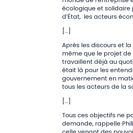
monde de l’entreprise ét
écologique et solidaire
d’État, les acteurs éco
[…]
Après les discours et la 
même que le projet de lo
travaillent déjà au quo
était là pour les enten
gouvernement en matièr
tous les acteurs de la so
[…]
Tous ces objectifs ne po
demande, rappelle Phili
celle venant des pouvoi