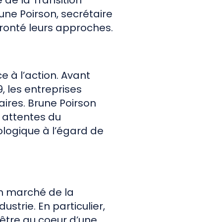
 de la Transition
ne Poirson, secrétaire
fronté leurs approches.
ce à l’action. Avant
, les entreprises
aires. Brune Poirson
s attentes du
ologique à l’égard de
 un marché de la
trie. En particulier,
 être au coeur d’une