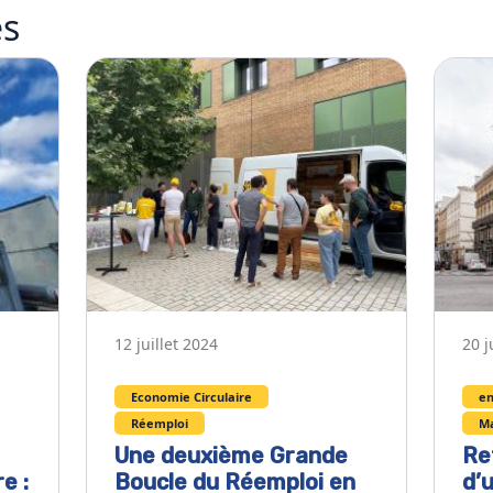
es
12 juillet 2024
20 j
Economie Circulaire
en
Réemploi
Ma
Une deuxième Grande
Re
e :
Boucle du Réemploi en
d’