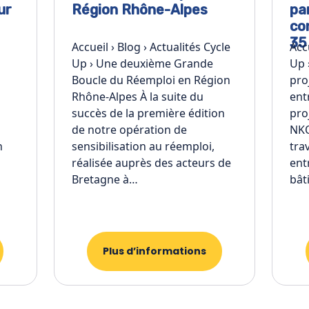
ur
Région Rhône-Alpes
pa
co
35
Accueil › Blog › Actualités Cycle
Acc
Up › Une deuxième Grande
Up 
Boucle du Réemploi en Région
pro
Rhône-Alpes À la suite du
ent
succès de la première édition
pro
de notre opération de
NKO
n
sensibilisation au réemploi,
tra
réalisée auprès des acteurs de
ent
Bretagne à…
bât
Plus d’informations