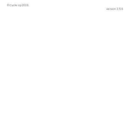
© Cycle Up 2026
version 3.5.6