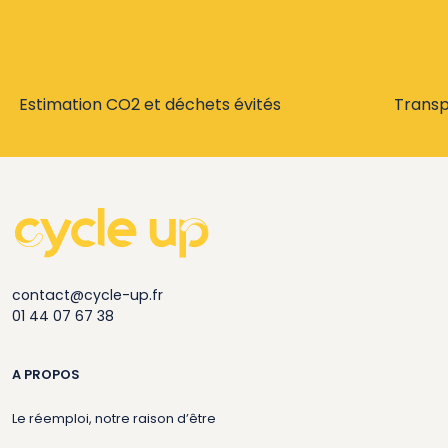
Estimation CO2 et déchets évités
Trans
contact@cycle-up.fr
01 44 07 67 38
A PROPOS
Le réemploi, notre raison d’être