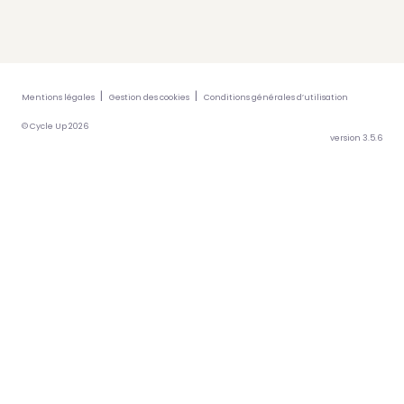
Mentions légales
Gestion des cookies
Conditions générales d’utilisation
© Cycle Up 2026
version 3.5.6