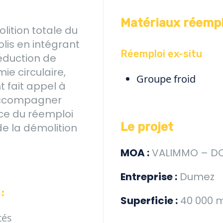
Matériaux réemp
olition totale du
olis en intégrant
Réemploi ex-situ
duction de
e circulaire,
Groupe froid
 fait appel à
accompagner
ce du réemploi
Le projet
de la démolition
MOA :
VALIMMO – D
Entreprise :
Dumez
:
Superficie :
40 000 
tés