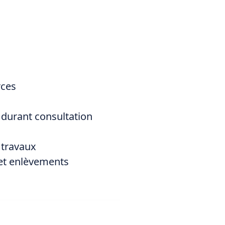
rces
n
urant consultation
travaux
 et enlèvements