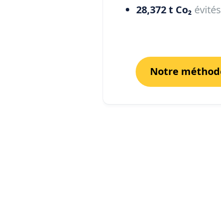
28,372 t Co₂
évités
Notre méthode