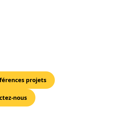
éférences projets
ctez-nous