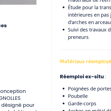
Étude pour la tra
intérieures en pas 
d’arches en arceau
ces
Suivi des travaux 
preneurs
Matériaux réemploy
Réemploi ex-situ
:
Poignées de portes
conception
Poubelle
TIGNOLLES
Garde-corps
 désigné pour
Arches en métal d