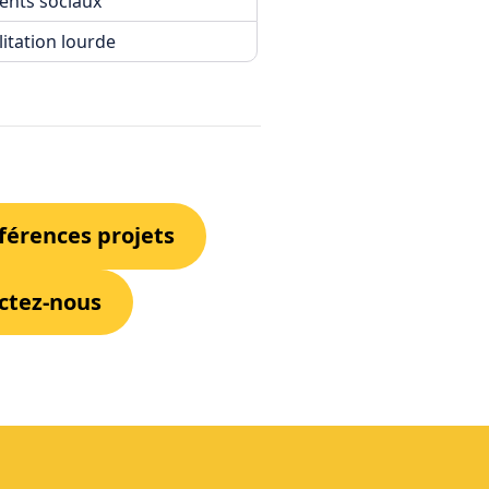
nts sociaux
itation lourde
éférences projets
ctez-nous