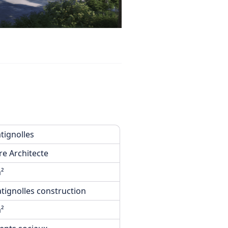
tignolles
re Architecte
²
atignolles construction
²