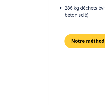
286 kg déchets évi
béton scié)
Notre méthode