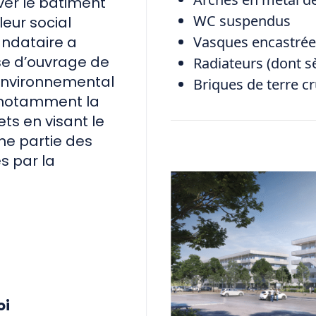
ver le bâtiment
WC suspendus
eur social
andataire a
Vasques encastrée
se d’ouvrage de
Radiateurs (dont sè
 environnemental
Briques de terre c
t notamment la
ts en visant le
ne partie des
s par la
oi