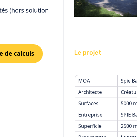
tés (hors solution
Le projet
 de calculs
MOA
Spie Ba
Architecte
Créatu
Surfaces
5000 m
Entreprise
SPIE B
Superficie
2500 m