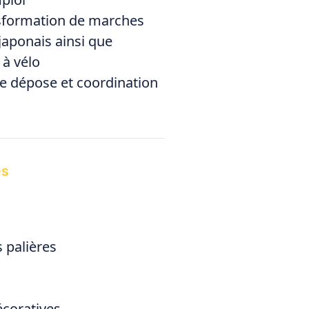
nsformation de marches
japonais ainsi que
 à vélo
de dépose et coordination
és
 palières
écoratives