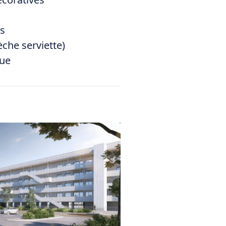
s
che serviette)
rue