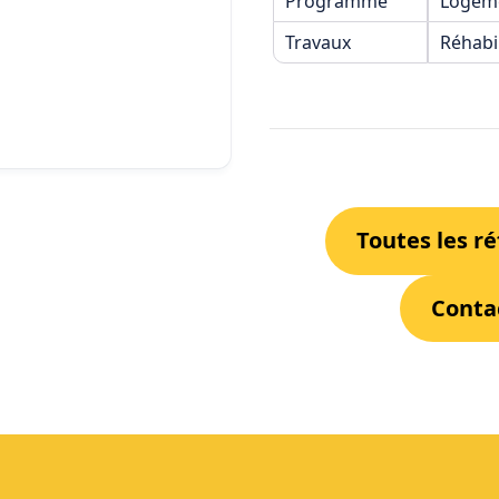
Programme
Logeme
Travaux
Réhabil
Toutes les r
Conta