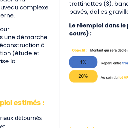
trottinettes (3), ba
nouveau complexe
pavés, dalles gravil
erne.
Le réemploi dans le 
pour
cours) :
s une démarche
déconstruction à
tion (étude et
ise la
loi estimés :
riaux détournés
et