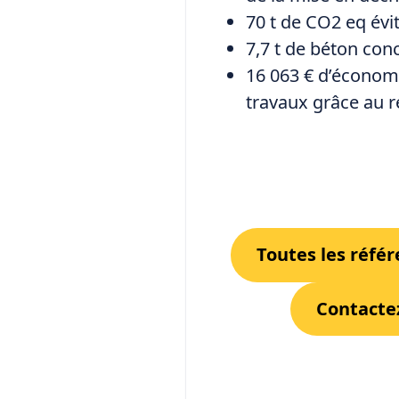
70 t de CO2 eq évi
7,7 t de béton con
16 063 € d’économ
travaux grâce au 
Toutes les référ
Contacte