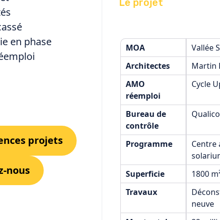
Le projet
tés
cassé
ie en phase
MOA
Vallée 
réemploi
Architectes
Martin 
AMO
Cycle U
réemploi
Bureau de
Qualico
contrôle
ences projets
Programme
Centre 
solariu
z-nous
Superficie
1800 m
Travaux
Déconst
neuve