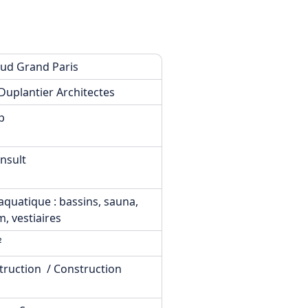
Sud Grand Paris
Duplantier Architectes
p
nsult
aquatique : bassins, sauna,
m, vestiaires
²
ruction / Construction