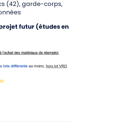
ncs (42), garde-corps,
lonnées
projet futur (études en