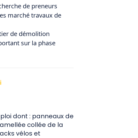
echerche de preneurs
ces marché travaux de
ier de démolition
portant sur la phase
i
mploi dont : panneaux de
 lamellée collée de la
racks vélos et