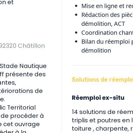
on et
Mise en ligne et r
Rédaction des piè
démolition, ACT
Coordination chant
Bilan du réemploi 
92320 Châtillon
démolition
e Stade Nautique
ff présente des
Solutions de réemplo
antes,
riorations de
Réemploi ex-situ
e.
c Territorial
14 solutions de rée
 de procéder à
triplis et poutres en
e cet ouvrage
toiture , charpente, 
éder à la