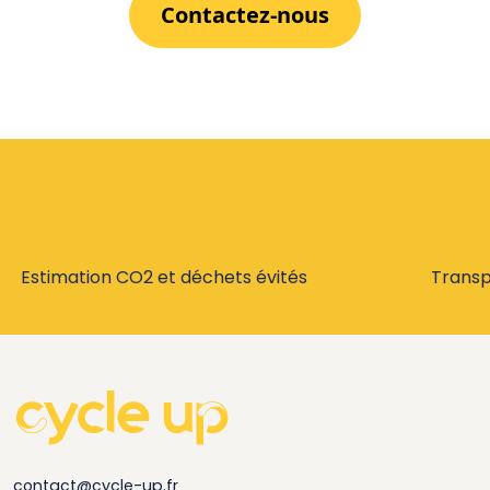
Contactez-nous
Estimation CO2 et déchets évités
Trans
contact@cycle-up.fr