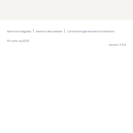
Mentions légales
Gestion des cookies
Conditions générales d’utilisation
© Cycle Up 2026
version 3.5.6