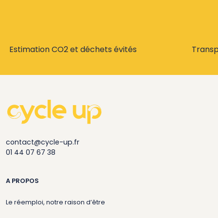
Estimation CO2 et déchets évités
Trans
contact@cycle-up.fr
01 44 07 67 38
A PROPOS
Le réemploi, notre raison d’être