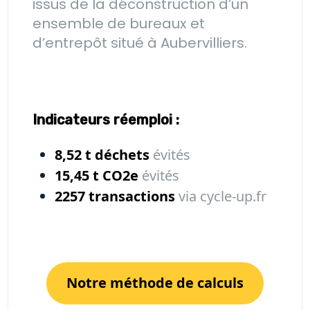
issus de la déconstruction d’un
ensemble de bureaux et
d’entrepôt situé à Aubervilliers.
Indicateurs réemploi :
8,52 t
déchets
évités
15,45 t
CO2e
évités
2257
transactions
via cycle-up.fr
Notre méthode de calculs