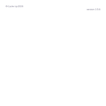
© Cycle Up 2026
version 3.5.6