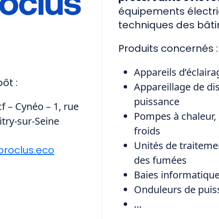
équipements électri
techniques des bâti
Produits concernés :
Appareils d’éclaira
ôt :
Appareillage de di
puissance
f – Cynéo – 1, rue
Pompes à chaleur, 
itry-sur-Seine
froids
Unités de traitemen
roclus.eco
des fumées
Baies informatiqu
Onduleurs de puis
…