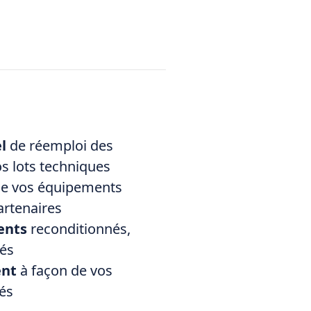
el
de réemploi des
s lots techniques
e vos équipements
artenaires
ents
reconditionnés,
iés
ent
à façon de vos
és